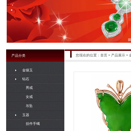
您现在的位置：
首页
>
产品展示
> 
产品分类
金镶玉
钻石
男戒
女戒
吊坠
玉器
挂件手镯