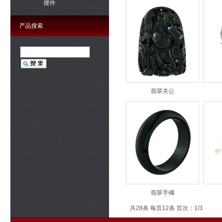
摆件
产品搜索
翡翠关公
翡翠手镯
共28条 每页12条 页次：1/3