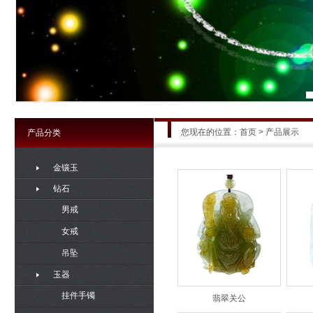
您现在的位置：
首页
>
产品展示
产品分类
金镶玉
钻石
男戒
女戒
吊坠
玉器
挂件手镯
翡翠关公