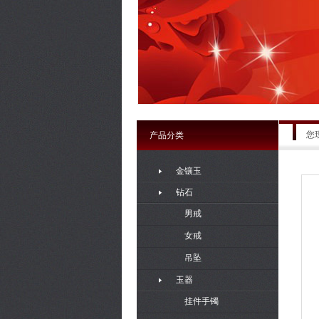
您
产品分类
金镶玉
钻石
男戒
女戒
吊坠
玉器
挂件手镯