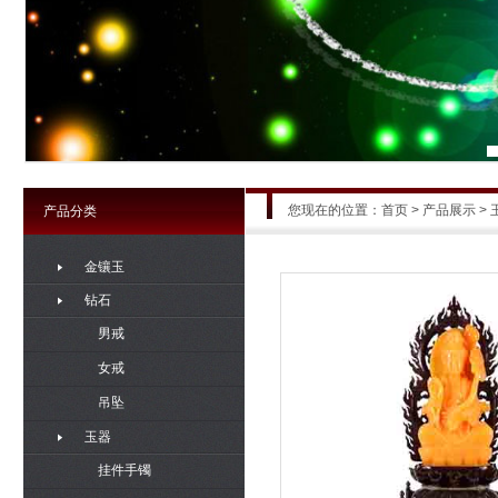
您现在的位置：
首页
>
产品展示
> 
产品分类
金镶玉
钻石
男戒
女戒
吊坠
玉器
挂件手镯