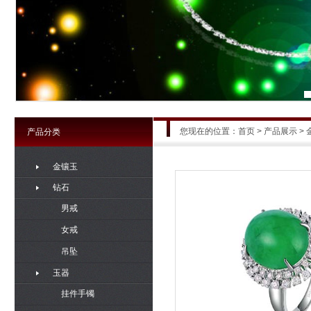
您现在的位置：
首页
>
产品展示
> 
产品分类
金镶玉
钻石
男戒
女戒
吊坠
玉器
挂件手镯