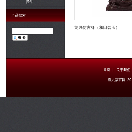
摆件
产品搜索
龙凤仿古杯（和田碧玉）
首页
|
关于我们
嘉六福官网 20