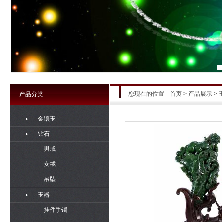
您现在的位置：
首页
>
产品展示
> 
产品分类
金镶玉
钻石
男戒
女戒
吊坠
玉器
挂件手镯