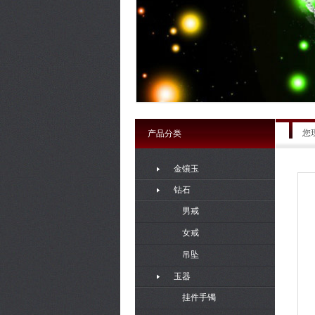
您
产品分类
金镶玉
钻石
男戒
女戒
吊坠
玉器
挂件手镯