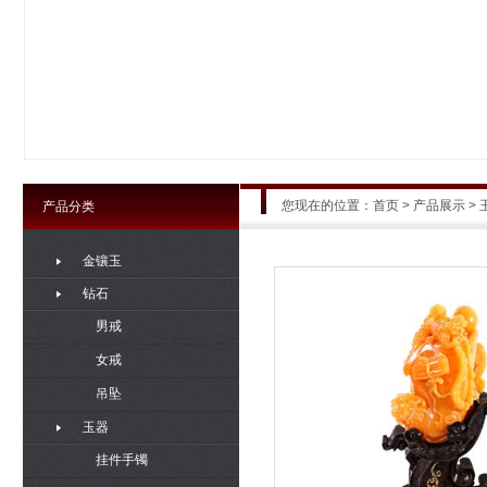
您现在的位置：
首页
>
产品展示
> 
产品分类
金镶玉
钻石
男戒
女戒
吊坠
玉器
挂件手镯