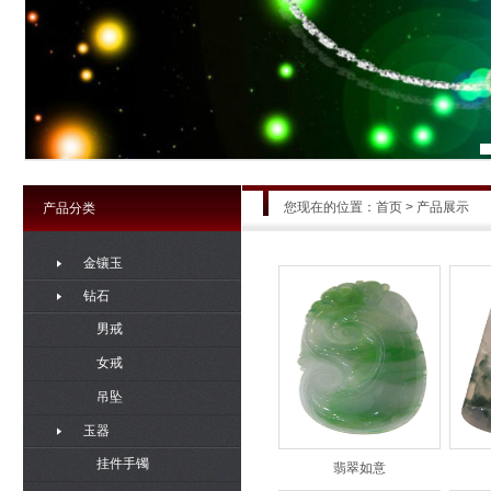
您现在的位置：
首页
>
产品展示
产品分类
金镶玉
钻石
男戒
女戒
吊坠
玉器
挂件手镯
翡翠如意