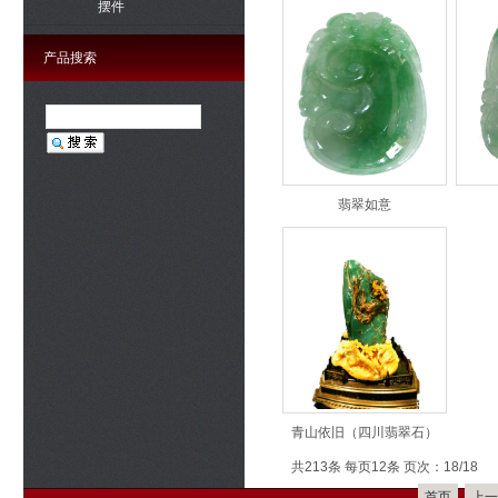
摆件
产品搜索
翡翠如意
青山依旧（四川翡翠石）
共213条 每页12条 页次：18/18
首页
上一