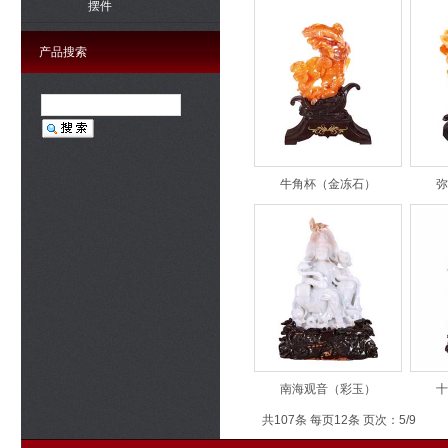
摆件
产品搜索
牛角杯（金冻石）
弥
南海观音（彩玉）
十
共107条 每页12条 页次：5/9