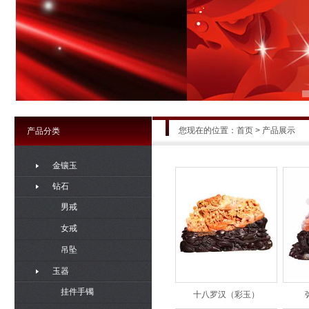
您现在的位置：
首页
>
产品展示
产品分类
金镶玉
钻石
男戒
女戒
吊坠
玉器
挂件手镯
十八罗汉（彩玉）