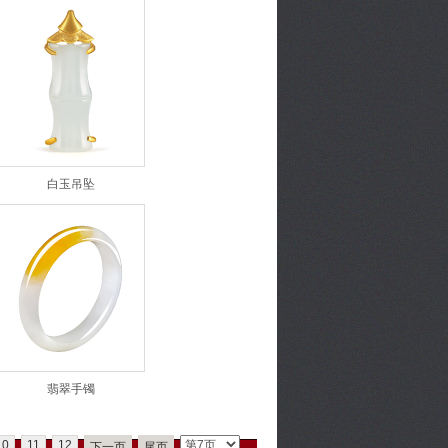
白玉吊坠
翡翠手镯
10
11
12
下一页
尾页