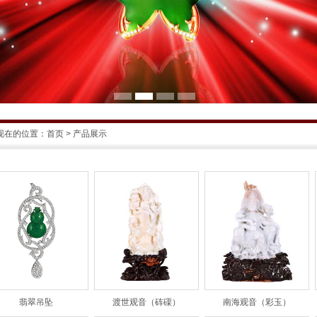
现在的位置：
首页
>
产品展示
翡翠吊坠
渡世观音（砗磲）
南海观音（彩玉）