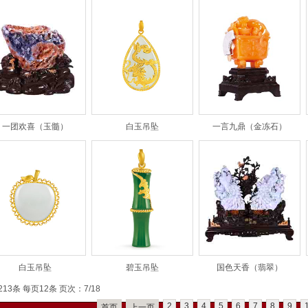
一团欢喜（玉髓）
白玉吊坠
一言九鼎（金冻石）
白玉吊坠
碧玉吊坠
国色天香（翡翠）
213条 每页12条 页次：7/18
2
3
4
5
6
7
8
9
首页
上一页