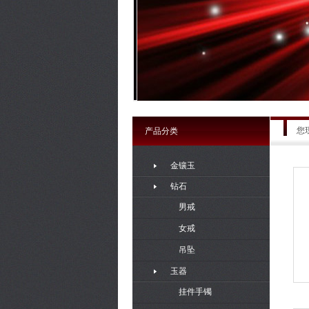
您
产品分类
金镶玉
钻石
男戒
女戒
吊坠
玉器
挂件手镯