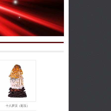
十八罗汉（彩玉）