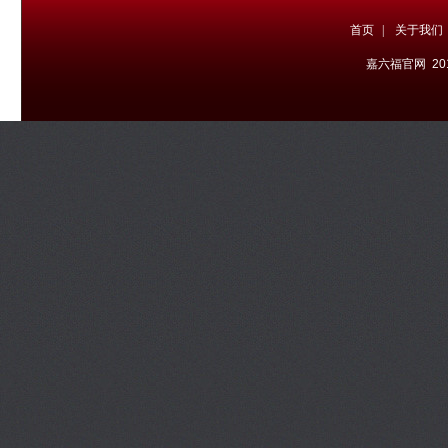
首页
|
关于我们
嘉六福官网 20